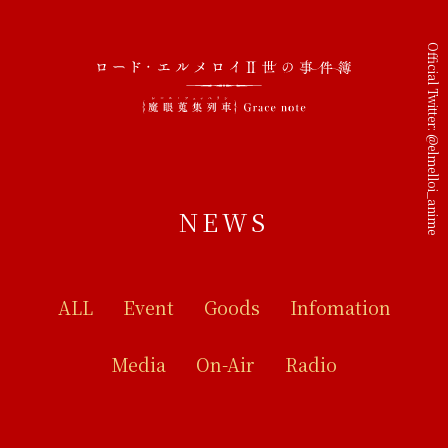
Official Twitter:
@elmelloi_anime
NEWS
ALL
Event
Goods
Infomation
Media
On-Air
Radio