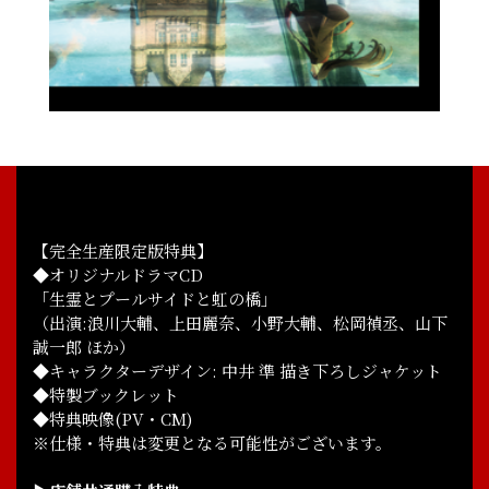
【完全生産限定版特典】
◆オリジナルドラマCD
「生霊とプールサイドと虹の橋」
（出演:浪川大輔、上田麗奈、小野大輔、松岡禎丞、山下
誠一郎 ほか）
◆キャラクターデザイン: 中井 準 描き下ろしジャケット
◆特製ブックレット
◆特典映像(PV・CM)
※仕様・特典は変更となる可能性がございます。