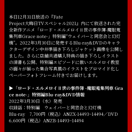
本日12月31日放送の『Fate
Project大晦日TVスペシャル2021』内にて放送された完
全新作アニメ「ロード・エルメロイⅡ世の事件簿-魔眼蒐
集列車Grace note-」特別編“ウェイバーと同窓会と幻灯
機”。2022年3月30日に発売するBlu-ray&DVDのキャラ
クターデザイン中井準描き下ろしジャケット画像を公開し
ました。さらに店舗共通購入特典の描き下ろしイラスト
の清書も公開、特別編エピソードに倣いエルメロイ教室
の面々が揃った集合写真風のイラストをブロマイド化し
ペーパーフォトフレーム付きでお届けします。
NEWS
INTRODUCTION
▶「ロード・エルメロイⅡ世の事件簿 -魔眼蒐集列車 Gra
ce note-」特別編Blu-ray&DVD情報
2022年3月30日（水）発売
ONAIR
RADIO
収録話：特別編 ウェイバーと同窓会と幻灯機
Blu-ray 7,700円（税込）ANZX-14493~14494／DVD
STAFF, CAST
CHARACTER
6,600円（税込）ANZB-14493~14494
STORY
MUSIC