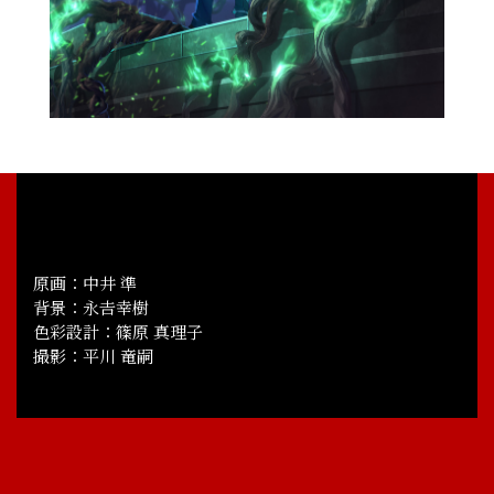
原画：中井 準
背景：永𠮷幸樹
色彩設計：篠原 真理子
撮影：平川 竜嗣