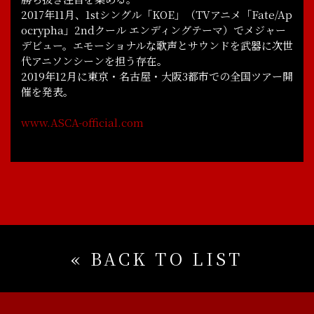
STORY
MUSIC
2017年11月、1stシングル「KOE」（TVアニメ「Fate/Ap
ocrypha」2ndクール エンディングテーマ）でメジャー
Blu-ray & DVD
GOODS
デビュー。エモーショナルな歌声とサウンドを武器に次世
代アニソンシーンを担う存在。
MOVIE
SPECIAL
2019年12月に東京・名古屋・大阪3都市での全国ツアー開
催を発表。
www.ASCA-official.com
« BACK TO LIST