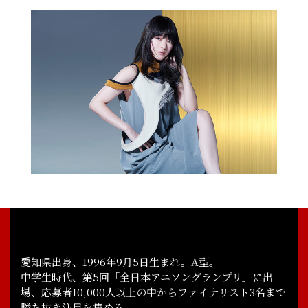
NEWS
INTRODUCTION
ONAIR
RADIO
愛知県出身、1996年9月5日生まれ。A型。
中学生時代、第5回「全日本アニソングランプリ」に出
STAFF, CAST
CHARACTER
場、応募者10,000人以上の中からファイナリスト3名まで
勝ち抜き注目を集める。