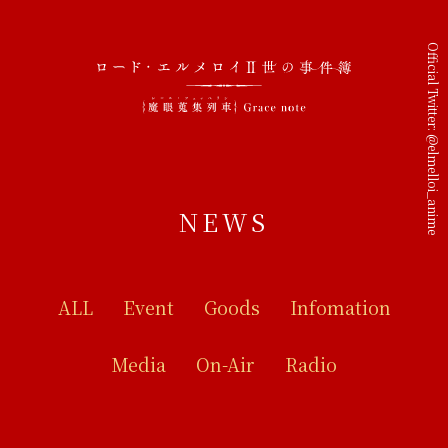
Official Twitter:
@elmelloi_anime
NEWS
ALL
Event
Goods
Infomation
Media
On-Air
Radio